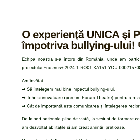
O experiență UNICA și 
împotriva bullying-ului! 
Echipa noastră s-a întors din România, unde am participa
proiectului Erasmus+ 2024-1-RO01-KA151-YOU-00021570
Am învățat:
➡ Să înțelegem mai bine impactul bullying-ului.
➡ Tehnici inovatoare (precum Forum Theatre) pentru a rezol
➡ Cât de importantă este comunicarea și înțelegerea recipr
De la seri naționale pline de viață, la sesiuni de formare 
am dezvoltat abilitățile și am creat amintiri prețioase.