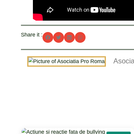
Share it :
Asoci