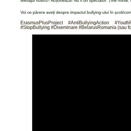
Mesajul nostru? Acționează! Nu fi un spectator. Ține minte: 
Voi ce părere aveți despre impactul bullying-ului în școli/co
ErasmusPlusProject #AntiBullyingAction #Yout
#StopBullying #Diseminare #BelarusRomania (sau folo