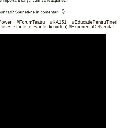
e important să știi cum să reacționezi!
munități? Spuneți-ne în comentarii! 👇
hPower #ForumTeatru #KA151 #EducatiePentruTineri
sește țările relevante din video) #ExperiențăDeNeuitat