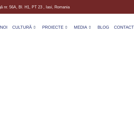
gă nr. 56A, Bl. H1, PT 23 , Iasi, Romania
NOI
CULTURĂ
PROIECTE
MEDIA
BLOG
CONTACT
UNICA și PUTER
ing-ului! 🛑