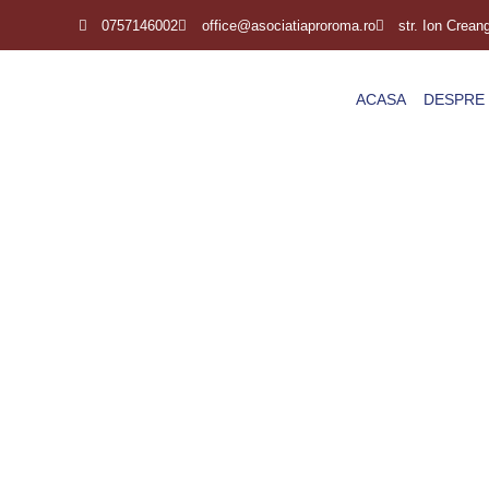
0757146002
office@asociatiaproroma.ro
str. Ion Crean
ACASA
DESPRE 
O experiență 
împotriva bully