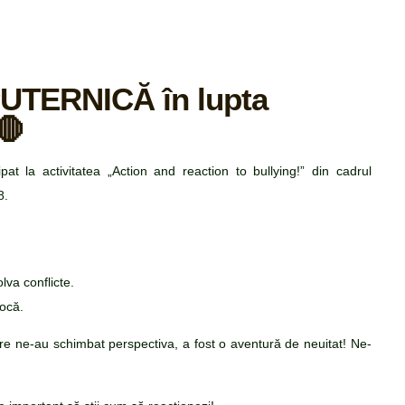
PUTERNICĂ în lupta
🛑
t la activitatea „Action and reaction to bullying!” din cadrul
8.
va conflicte.
ocă.
care ne-au schimbat perspectiva, a fost o aventură de neuitat! Ne-