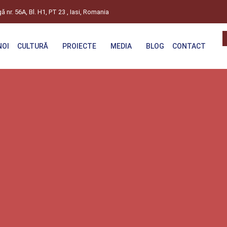
gă nr. 56A, Bl. H1, PT 23 , Iasi, Romania
NOI
CULTURĂ
PROIECTE
MEDIA
BLOG
CONTACT