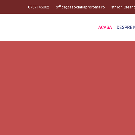
0757146002
office@asociatiaproroma.ro
str. Ion Crean
ACASA
DESPRE 